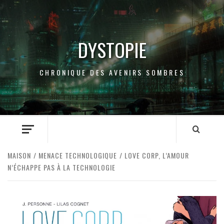
Passer
au
contenu
DYSTOPIE
CHRONIQUE DES AVENIRS SOMBRES
UN GENRE CODIFIÉ
DISCLOSURE DAY : UNE
IA
HISTOIRE DE
DALLOWAY, LA 
BASCULEMENT
MYLÈNE FARME
MAISON
MENACE TECHNOLOGIQUE
LOVE CORP, L’AMOUR
PAR
PROJETDYSTOPIE
12
PAR
PROJETDYSTOPI
NONE
JUILLET 2026
JUIN 2026
N’ÉCHAPPE PAS À LA TECHNOLOGIE