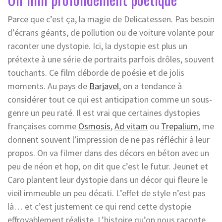
Parce que c’est ça, la magie de Delicatessen. Pas besoin
d’écrans géants, de pollution ou de voiture volante pour
raconter une dystopie. Ici, la dystopie est plus un
prétexte à une série de portraits parfois drôles, souvent
touchants. Ce film déborde de poésie et de jolis
moments. Au pays de
Barj
a
vel
, on a tendance à
considérer tout ce qui est anticipation comme un sous-
genre un peu raté. Il est vrai que certaines dystopies
françaises comme
Osmosis
,
Ad vitam
ou
Trep
a
lium
, me
donnent souvent l’impression de ne pas réfléchir à leur
propos. On va filmer dans des décors en béton avec un
peu de néon et hop, on dit que c’est le futur. Jeunet et
Caro plantent leur dystopie dans un décor qui fleure le
vieil immeuble un peu décati. L’effet de style n’est pas
là… et c’est justement ce qui rend cette dystopie
effroyablement réaliste. L’histoire qu’on nous raconte,