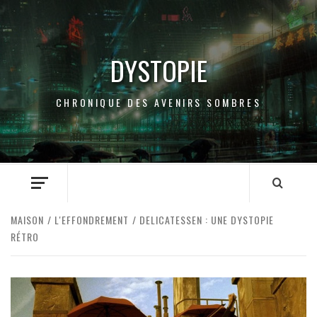
Passer
au
contenu
DYSTOPIE
CHRONIQUE DES AVENIRS SOMBRES
UN GENRE CODIFIÉ
DISCLOSURE DAY : UNE
IA
HISTOIRE DE
DALLOWAY, LA 
BASCULEMENT
MYLÈNE FARME
MAISON
L'EFFONDREMENT
DELICATESSEN : UNE DYSTOPIE
PAR
PROJETDYSTOPIE
12
PAR
PROJETDYSTOPI
NONE
JUILLET 2026
JUIN 2026
RÉTRO