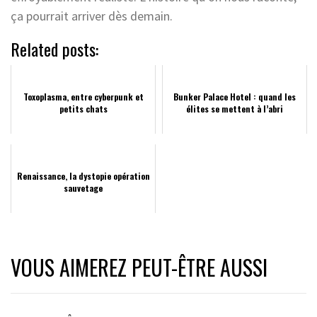
ça pourrait arriver dès demain.
Related posts:
Toxoplasma, entre cyberpunk et
Bunker Palace Hotel : quand les
petits chats
élites se mettent à l’abri
Renaissance, la dystopie opération
sauvetage
VOUS AIMEREZ PEUT-ÊTRE AUSSI