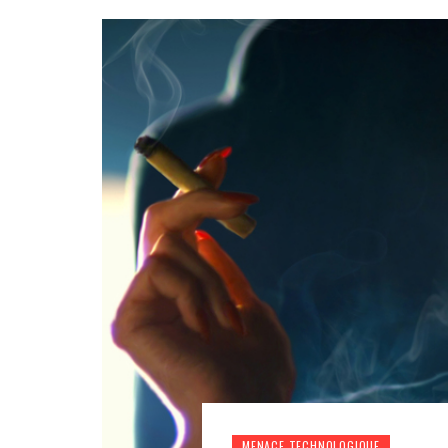
BASCULEMENT
FARMER
PAR
PROJETDYSTOPIE
12
PAR
PROJETDYSTOPI
NONE
JUILLET 2026
JUIN 2026
MENACE TECHNOLOGIQUE