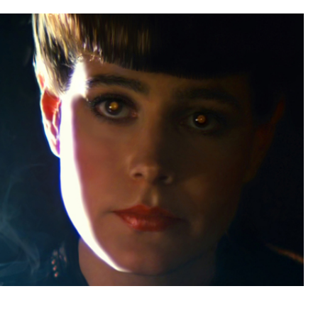
JARDINIÈRE
E
28
PAR
PROJETDYSTOPIE
21
NONE
NONE
JUIN 2026