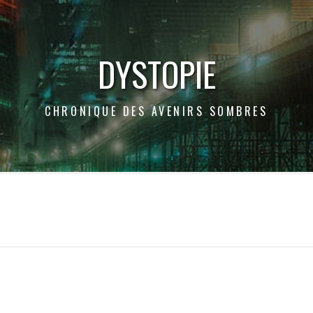
DYSTOPIE
CHRONIQUE DES AVENIRS SOMBRES
FAUSSE UTOPIE
MATRIARCAT
LE DERNIER NOM
 LA
DES FLEURS, LA
 MYLÈNE
DYSTOPIE