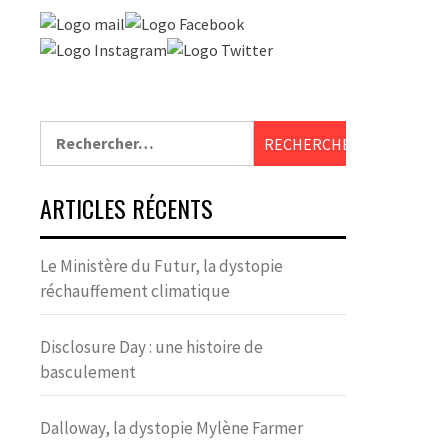
UTÉRO
CLIMATIQUE
PAR
PROJETDYSTOPIE
24
PAR
PROJETDYSTOPIE
NONE
NO
MAI 2026
JUILLET 2026
Rechercher :
ARTICLES RÉCENTS
Le Ministère du Futur, la dystopie
réchauffement climatique
Disclosure Day : une histoire de
basculement
Dalloway, la dystopie Mylène Farmer